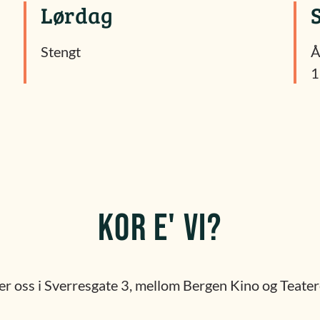
Lørdag
Stengt
Å
1
KOR E' VI?
er oss i Sverresgate 3, mellom Bergen Kino og Teate