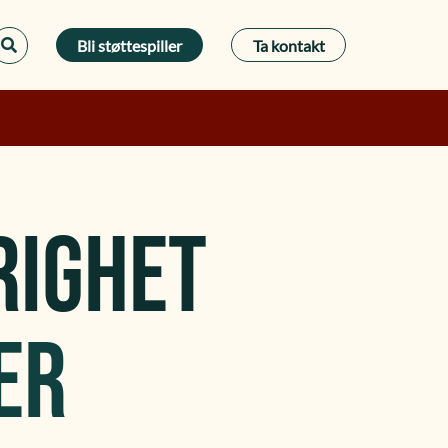
Bli støttespiller
Ta kontakt
RIGHET
ER