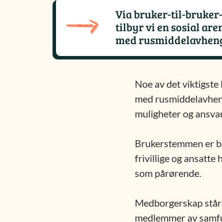
Via bruker-til-bruke
tilbyr vi en sosial ar
med rusmiddelavheng
Noe av det viktigste
med rusmiddelavhengi
muligheter og ansvar
Brukerstemmen er bær
frivillige og ansatt
som pårørende.
Medborgerskap står se
medlemmer av samfunne