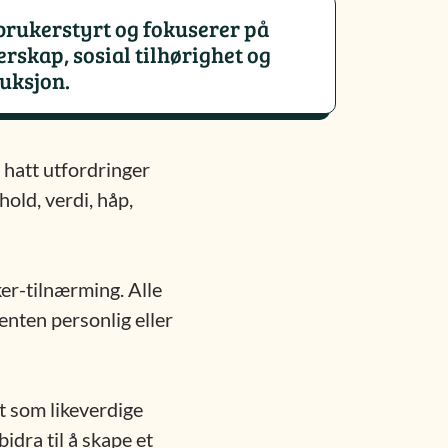
brukerstyrt og fokuserer på
skap, sosial tilhørighet og
uksjon.
 hatt utfordringer
old, verdi, håp,
er-tilnærming. Alle
enten personlig eller
et som likeverdige
idra til å skape et