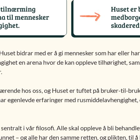
r-tilnærming
Huset er 
ena til mennesker
medborger
ighet.
skadered
 Huset bidrar med er å gi mennesker som har eller har
ghet en arena hvor de kan oppleve tilhørighet, samh
.
ende hos oss, og Huset er tuftet på bruker-til-bruk
e har egenlevde erfaringer med rusmiddelavhengighet, 
ntralt i vår filosofi. Alle skal oppleve å bli behandl
t – og alle har den samme retten, og plikten, til å b