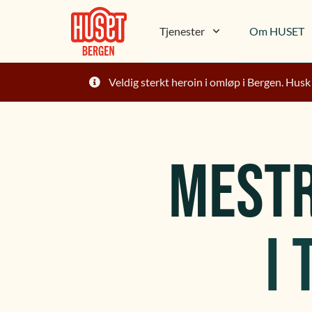
Tjenester
Om HUSET
Veldig sterkt heroin i omløp i Bergen. Husk
MESTR
I