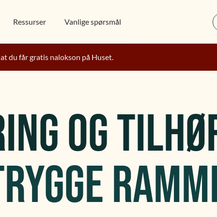
Ressurser
Vanlige spørsmål
 at du får gratis nalokson på Huset.
ING OG TILHØ
 TRYGGE RAMM